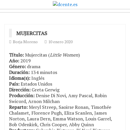
MUJERCITAS
Borja Moreno
10 enero 2020
Título:
Mujercitas (
Little Women
)
Año:
2019
Género:
drama
Duración:
134 minutos
Idioma(s):
Inglés
País:
Estados Unidos
Dirección:
Greta Gerwig
Producción:
Denise Di Novi, Amy Pascal, Robin
Swicord, Arnon Milchan
Reparto:
Meryl Streep, Saoirse Ronan, Timothée
Chalamet, Florence Pugh, Eliza Scanlen, James
Norton, Laura Dern, Emma Watson, Louis Garrel,
Bob Odenkirk, Chris Cooper, Abby Quinn