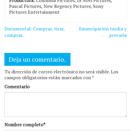
Productora:
Columbia Pictures, Di Novi Pictures,
Pascal Pictures, New Regency Pictures, Sony
Pictures Entertainment
Navegación
Documental: Comprar, tirar,
Emancipación tardía y
de
comprar.
precaria
entradas
Deja un comentario.
Tu dirección de correo electrónico no será visible. Los
campos obligatorios están marcados con *
Comentario
Nombre completo*