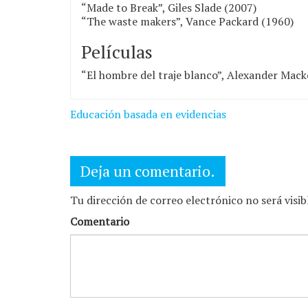
“Made to Break”, Giles Slade (2007)
“The waste makers”, Vance Packard (1960)
Películas
“El hombre del traje blanco”, Alexander Mack
Navegación
Educación basada en evidencias
de
entradas
Deja un comentario.
Tu dirección de correo electrónico no será visi
Comentario