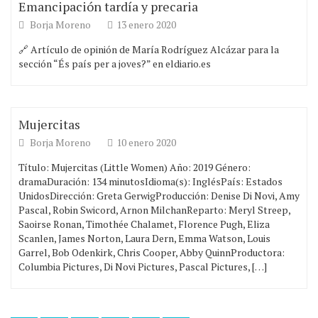
Emancipación tardía y precaria
Borja Moreno
13 enero 2020
🔗 Artículo de opinión de María Rodríguez Alcázar para la
sección “És país per a joves?” en eldiario.es
Mujercitas
Borja Moreno
10 enero 2020
Título: Mujercitas (Little Women) Año: 2019 Género:
dramaDuración: 134 minutosIdioma(s): InglésPaís: Estados
UnidosDirección: Greta GerwigProducción: Denise Di Novi, Amy
Pascal, Robin Swicord, Arnon MilchanReparto: Meryl Streep,
Saoirse Ronan, Timothée Chalamet, Florence Pugh, Eliza
Scanlen, James Norton, Laura Dern, Emma Watson, Louis
Garrel, Bob Odenkirk, Chris Cooper, Abby QuinnProductora:
Columbia Pictures, Di Novi Pictures, Pascal Pictures, […]