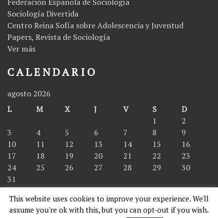
Federación Española de Sociología
Sociología Divertida
Centro Reina Sofía sobre Adolescencia y Juventud
Papers, Revista de Sociología
Ver más
CALENDARIO
agosto 2026
L
M
X
J
V
S
D
1
2
3
4
5
6
7
8
9
10
11
12
13
14
15
16
17
18
19
20
21
22
23
24
25
26
27
28
29
30
31
This website uses cookies to improve your experience. We'll
« Abr
assume you're ok with this, but you can opt-out if you wish.