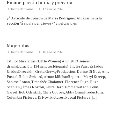
Emancipación tardía y precaria
Borja Moreno
13 enero 2020
🔗 Artículo de opinión de María Rodríguez Alcázar para la
sección “És país per a joves?” en eldiario.es
Mujercitas
Borja Moreno
10 enero 2020
Título: Mujercitas (Little Women) Año: 2019 Género:
dramaDuración: 134 minutosIdioma(s): InglésPaís: Estados
UnidosDirección: Greta GerwigProducción: Denise Di Novi, Amy
Pascal, Robin Swicord, Arnon MilchanReparto: Meryl Streep,
Saoirse Ronan, Timothée Chalamet, Florence Pugh, Eliza
Scanlen, James Norton, Laura Dern, Emma Watson, Louis
Garrel, Bob Odenkirk, Chris Cooper, Abby QuinnProductora:
Columbia Pictures, Di Novi Pictures, Pascal Pictures, […]