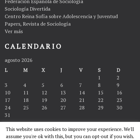
Federación Española de Sociología
Sociología Divertida
Centro Reina Sofía sobre Adolescencia y Juventud
Papers, Revista de Sociología
Ver más
CALENDARIO
agosto 2026
L
M
X
J
V
S
D
1
2
3
4
5
6
7
8
9
10
11
12
13
14
15
16
17
18
19
20
21
22
23
24
25
26
27
28
29
30
31
This website uses cookies to improve your experience. We'll
« Abr
assume you're ok with this, but you can opt-out if you wish.