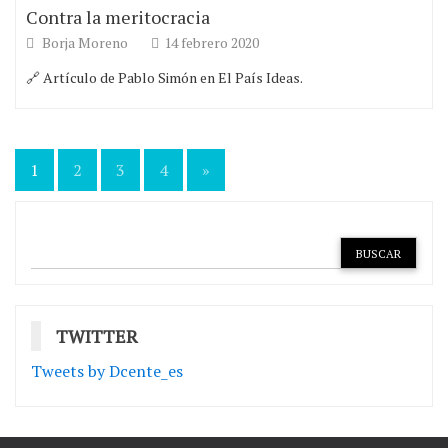
Contra la meritocracia
Borja Moreno
14 febrero 2020
🔗 Artículo de Pablo Simón en El País Ideas.
Paginación
1
2
3
4
»
de
entradas
TWITTER
Tweets by Dcente_es