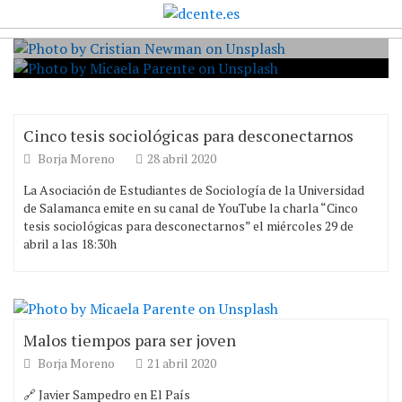
Informe “El trabajo de cuidados y la crisis global de
desigualdad”
Malos tiempos para ser joven
Cinco tesis sociológicas para desconectarnos
Cinco tesis sociológicas para desconectarnos
Borja Moreno
28 abril 2020
La Asociación de Estudiantes de Sociología de la Universidad
de Salamanca emite en su canal de YouTube la charla “Cinco
tesis sociológicas para desconectarnos” el miércoles 29 de
abril a las 18:30h
Malos tiempos para ser joven
Borja Moreno
21 abril 2020
🔗 Javier Sampedro en El País