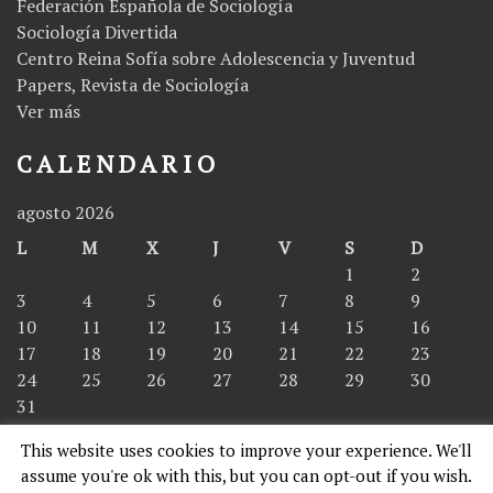
Federación Española de Sociología
Sociología Divertida
Centro Reina Sofía sobre Adolescencia y Juventud
Papers, Revista de Sociología
Ver más
CALENDARIO
agosto 2026
L
M
X
J
V
S
D
1
2
3
4
5
6
7
8
9
10
11
12
13
14
15
16
17
18
19
20
21
22
23
24
25
26
27
28
29
30
31
This website uses cookies to improve your experience. We'll
« Abr
assume you're ok with this, but you can opt-out if you wish.